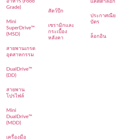
อาหาร (Food
แค็ตตาล็อก
Grade)
สัตว์ปีก
ประกาศณีย
Mini
บัตร
เซรามิกและ
SuperDrive™
กระเบื้อง
(MSD)
ล็อกอิน
หลังคา
สายพานเกรด
อุตสาหกรรม
DualDrive™
(DD)
สายพาน
โปรไฟล์
Mini
DualDrive™
(MDD)
เครื่องมือ