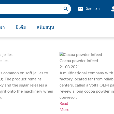
ติดต่อเรา
่มา
มีเดีย
สนับสนุน
บล็อก
กิจกรรม
ข่าวสาร
กรณีศึกษา
ื่อนเชิงบวก
้ไม่ได้?
ัน
็นคำตอบสุดท้ายของคุณ
กรณีศึกษา
ความช่วยเหลือ
คำถามที่พบบ่อย
llies
Cocoa powder infeed
21.03.2021
is common on soft jellies to
A multinational company with
ng. The product remains
factory located far from reliab
cky and the sugar releases a
centers, called a Volta OEM pa
 grit onto the machinery when
review a long cocoa powder in
k.
conveyor.
Read
More