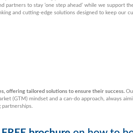
d partners to stay ‘one step ahead’ while we support th
king and cutting-edge solutions designed to keep our cus
, offering tailored solutions to ensure their success.
Ou
arket (GTM) mindset and a can-do approach, always aimi
 partnerships.
FREE brochure
on how to bo