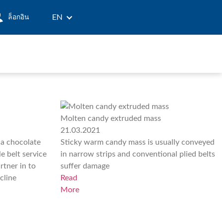
EN
ล็อกอิน
Molten candy extruded mass
21.03.2021
 a chocolate
Sticky warm candy mass is usually conveyed
le belt service
in narrow strips and conventional plied belts
rtner in to
suffer damage
cline
Read
More