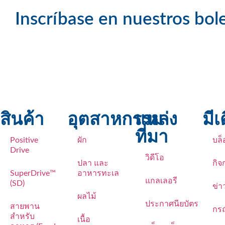
Inscríbase en nuestros bole
สินค้า
อุตสาหกรรม
แหล่ง
มีเ
ที่มา
Positive
ผัก
บล็
Drive
วิดีโอ
ปลา และ
กิ
SuperDrive™
อาหารทะเล
แกลเลอรี
(SD)
ข่า
ผลไม้
ประกาศนียบัตร
สายพาน
กรณ
สำหรับ
เนื้อ