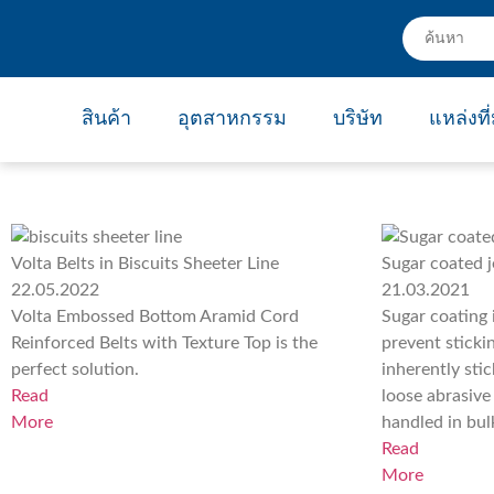
Home
»
Confectionery News
Confectionery News
สินค้า
อุตสาหกรรม
บริษัท
แหล่งที
Positive Drive
Mini SuperDrive™
Mini DualDrive™
ปลา และ อาหารทะเล
เซรามิกและกระเบื้องหลังคา
สายพานสำหรับอาหาร (Food Grade)
สายพานเกรดอุตสาหกรรม
สายพานโปรไฟล์
เครื่องมือสำหรับการผลิตและการเชื่อมสายพาน
สายพานขับเคล
ได้รับการยอมรับทั่วโลกว่าเป็นทางเลือกที่ดีที่สุด
ประกาศณียบัตร
คุณกำลังเจอปัญหาที่แก
แชร์กับเราแล้วหาทางออกไปด้วยก
ให้เราเป
Volta Belts in Biscuits Sheeter Line
Sugar coated je
22.05.2022
21.03.2021
Volta Embossed Bottom Aramid Cord
Sugar coating 
Reinforced Belts with Texture Top is the
prevent sticki
perfect solution.
inherently sti
Read
loose abrasive
More
handled in bul
Read
More