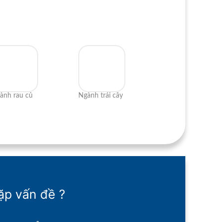
ành rau củ
Ngành trái cây
ặp vấn đề ?