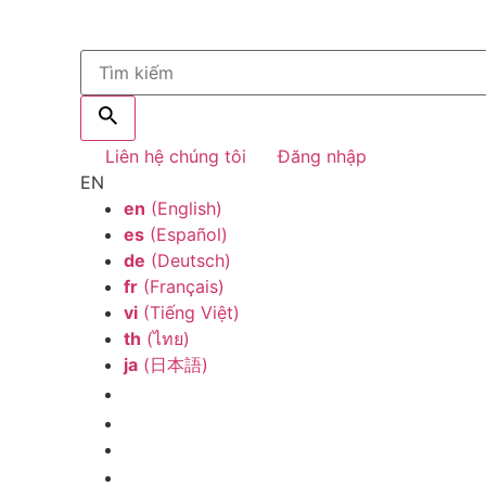
Liên hệ chúng tôi
Đăng nhập
EN
en
(English)
es
(Español)
de
(Deutsch)
fr
(Français)
vi
(Tiếng Việt)
th
(ไทย)
ja
(日本語)