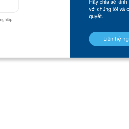
Hãy chia sẻ kinh
với chúng tôi và 
quyết.
 nghiệp
Liên hệ n