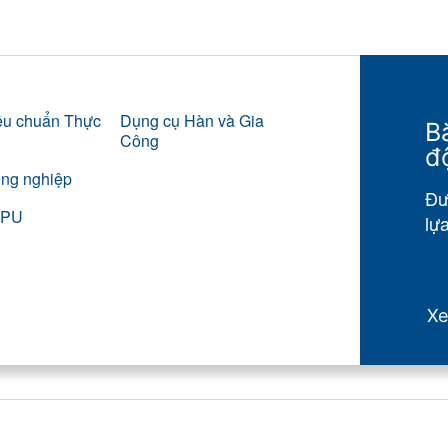
iêu chuẩn Thực
Dụng cụ Hàn và Gia
B
Công
đ
ông nghiệp
Đư
e PU
lự
X