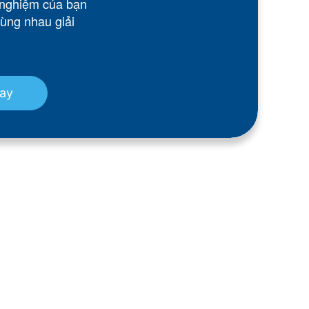
 nghiệm của bạn
cùng nhau giải
gay