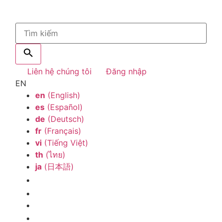
Liên hệ chúng tôi
Đăng nhập
EN
en
(English)
es
(Español)
de
(Deutsch)
fr
(Français)
vi
(Tiếng Việt)
th
(ไทย)
ja
(日本語)