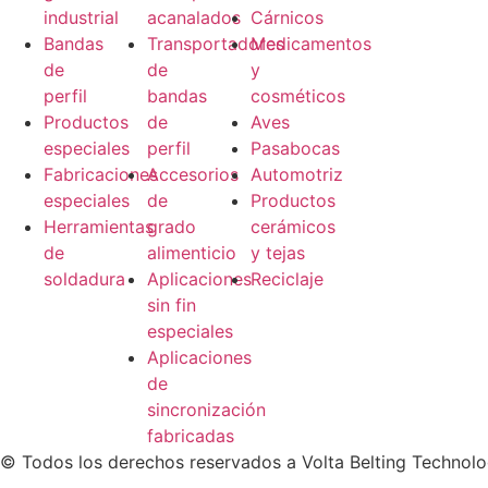
industrial
acanalados
Cárnicos
Bandas
Transportadores
Medicamentos
de
de
y
perfil
bandas
cosméticos
Productos
de
Aves
especiales
perfil
Pasabocas
Fabricaciones
Accesorios
Automotriz
especiales
de
Productos
Herramientas
grado
cerámicos
de
alimenticio
y tejas
soldadura
Aplicaciones
Reciclaje
sin fin
especiales
Aplicaciones
de
sincronización
fabricadas
© Todos los derechos reservados a Volta Belting Technol