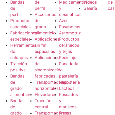
Bandas
de
Medicamentos
Videos
de
de
perfil
y
​Galería
cas
perfil
Accesorios
cosméticos
Productos
de
Aves
especiales
grado
Pasabocas
Fabricaciones
alimenticio
Automotriz
especiales
Aplicaciones
Productos
Herramientas
sin fin
cerámicos
de
especiales
y tejas
soldadura
Aplicaciones
Reciclaje
Tracción
de
Panadería
positiva
sincronización
y
Bandas
fabricadas
pastelería
de
Transportadores
Repostería
grado
horizontales
Lácteos
alimentario
Elevadores
Pescados
Bandas
Tracción
y
de
central
mariscos
grado
Transportadores
Frutas