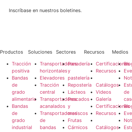
Inscríbase en nuestros boletines.
Productos
Soluciones
Sectores
Recursos
Medios
Tracción
Transportadores
Panadería
Certificaciones
Blo
positiva
horizontales
y
Recursos
Eve
Bandas
Elevadores
pastelería
Not
de
Tracción
Repostería
Catálogos​
Est
grado
central
Lácteos
Videos
de
alimentario
Transportadores
Pescados
​Galería
cas
Bandas
acanalados
y
Certificaciones
Blo
de
Transportadores
mariscos
Recursos
Eve
grado
de
Frutas
Not
industrial
bandas
Cárnicos
Catálogos​
Est