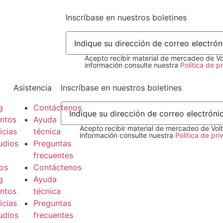
Inscríbase en nuestros boletines
Acepto recibir material de mercadeo de Vo
información consulte nuestra
Política de p
Asistencia
Inscríbase en nuestros boletines
g
Contáctenos
ntos
Ayuda
Acepto recibir material de mercadeo de Vol
icias
técnica
información consulte nuestra
Política de pr
udios
Preguntas
frecuentes
os
Contáctenos
g
Ayuda
ntos
técnica
icias
Preguntas
udios
frecuentes