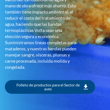
mano de obra ofrece más ahorro. Esto
también tiene impacto ambiental, al
reducir el costo del tratamiento de
agua, haciendo que las bandas
termoplásticas Volta sean una
elección segura y económica.
Suministramos líneas completas para
mataderos, y nuestras bandas pueden
manejar sangre, vísceras, plumas y
carne procesada, incluida molida y
congelada.
Folleto de productos para el Sector de
aves