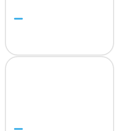
DualDrive™
Diseñada para reemplazar las bandas
modulares de paso de 2"
Mini DualDrive™