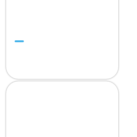
Mini SuperDrive™
La única banda de tracción
positiva autoalineable