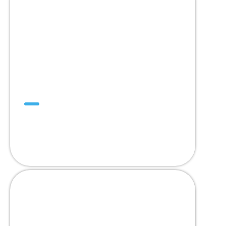
SuperDrive™
Piense positivo,
piense en SuperDrive™