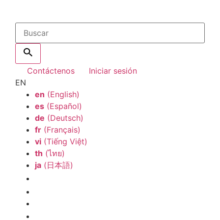
Contáctenos
Iniciar sesión
EN
en
(English)
es
(Español)
de
(Deutsch)
fr
(Français)
vi
(Tiếng Việt)
th
(ไทย)
ja
(日本語)