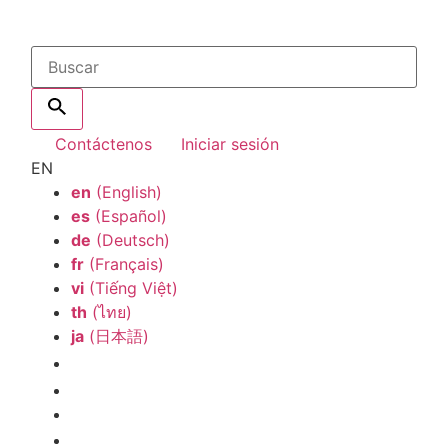
Contáctenos
Iniciar sesión
EN
en
(English)
es
(Español)
de
(Deutsch)
fr
(Français)
vi
(Tiếng Việt)
th
(ไทย)
ja
(日本語)