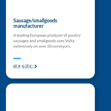
Sausage/smallgoods
manufacturer
A leading European producer of poultry
sausages and smallgoods uses Volta
extensively on over 50 conveyors.
続きを読む