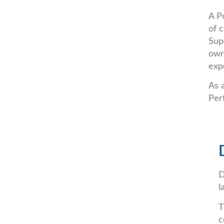
A P
of c
Sup
own
exp
As 
Per
D
l
T
c