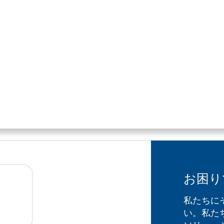
お困り
私たちに
い。私た