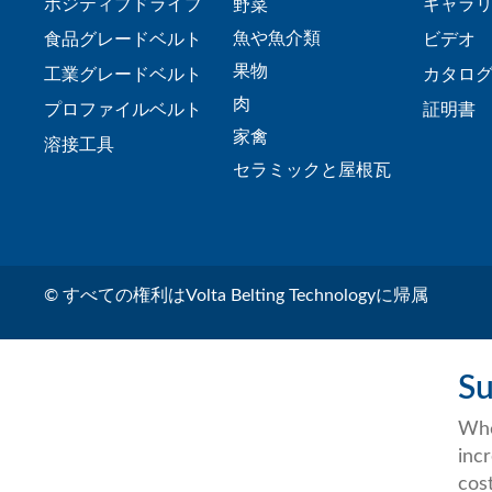
ポジティブドライブ
ギャラ
野菜
魚や魚介類
食品グレードベルト
ビデオ
果物
工業グレードベルト
カタロ
肉
プロファイルベルト
証明書
家禽
溶接工具
セラミックと屋根瓦
© すべての権利はVolta Belting Technologyに帰属
Su
Whe
inc
cos