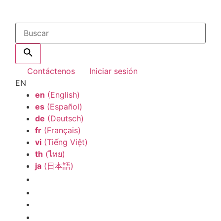
Contáctenos
Iniciar sesión
EN
en
(English)
es
(Español)
de
(Deutsch)
fr
(Français)
vi
(Tiếng Việt)
th
(ไทย)
ja
(日本語)