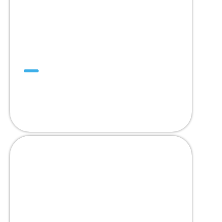
DualDrive™
ออกแบบเพื่อทดแทนสายพานโมดูลาร์ 2”
Pitch