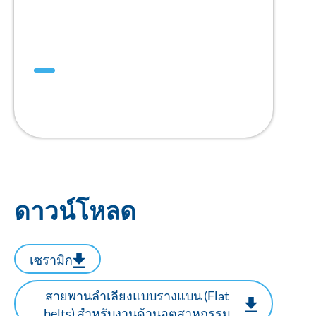
Mini DualDrive™
สายพาน Positive Drive แบบ 1” Pitch
ดาวน์โหลด
เซรามิก
สายพานลำเลียงแบบรางแบน (Flat
belts) สำหรับงานด้านอุตสาหกรรม