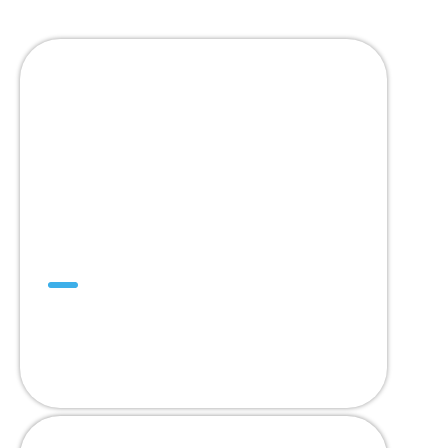
SuperDrive™
คิดบวก คิดถึง
SuperDrive™