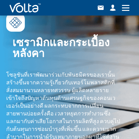
เซรามิกและกระเบื้อง
หลังคา
โซลูชันที่เราพัฒนาร่วมกับพันธมิตรของเรานั้น
สร้างขึ้นจากความรู้เกี่ยวกับเทอร์โมพลาสติกที่
สั่งสมมานานหลายทศวรรษ ผู้ผลิตหลายราย
เข้าใจถึงปัญหาต้นทุนด้านเศรษฐกิจของคอนเว
เยอร์เป็นอย่างดี ผลกระทบจากการเปลี่ยน
สายพานบ่อยครั้งคือ
เวลาหยุดการทำงาน
ซึ่ง
แลกมากับค่าเสียโอกาสในการผลิตที่สูง ควบคู่ไป
กับต้นทุนการซ่อมบำรุงที่เพิ่มขึ้น และความยาก
ลำบากในการนำผู้รับเหมาภายนอกมาที่ไซต์งาน