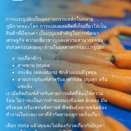
การแปรรูปผักเป็นอุตสาหกรรมหลักในหลาย
ภูมิภาคของโลก การแปลงผลผลิตที่เก็บเกี่ยวให้เป็น
สินค้าที่มีคุณค่า เป็นกุญแจสำคัญในการพัฒนา
เศรษฐกิจ ความเชี่ยวชาญและความสามารถของ
Voltaครอบคลุมทุกด้านในอุตสาหกรรมแปรรูปผัก
รถเกี่ยวข้าว
สายพาน Intake
กระพ้อ (elevators) ซักล้างแบบมีรูพรุน
สายบรรจุภัณฑ์สำหรับอาหารสด ปรุงสุก หรือ
แช่แข็ง
เรามีผลิตภัณฑ์สำหรับสายการผลิตที่ต้องใช้ความ
ร้อน ไม่ว่าจะเป็นการทำซอสมะเขือเทศ ผักดอง มัน
ฝรั่งทอด หรือเฟรนช์ฟรายส์ พืชพันธุ์หลายชนิดต้อง
ทำงานในระยะเวลาที่จำกัดตามฤดูกาลเก็บเกี่ยว
เลือก Volta แล้วคุณจะไม่ต้องกังวลเกี่ยวกับปัญหา