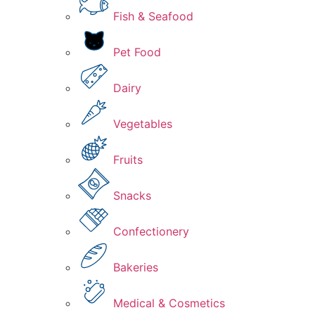
Fish & Seafood
Pet Food
Dairy
Vegetables
Fruits
Snacks
Confectionery
Bakeries
Medical & Cosmetics