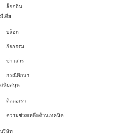
ล็อกอิน
มีเดีย
บล็อก
กิจกรรม
ข่าวสาร
กรณีศึกษา
สนับสนุน
ติดต่อเรา
ความช่วยเหลือด้านเทคนิค
บริษัท