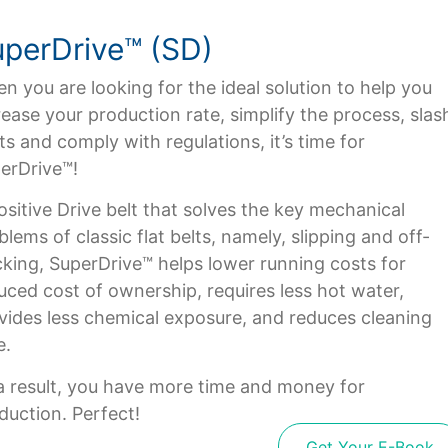
perDrive™ (SD)
n you are looking for the ideal solution to help you
rease your production rate, simplify the process, slas
ts and comply with regulations, it’s time for
erDrive™!
ositive Drive belt that solves the key mechanical
blems of classic flat belts, namely, slipping and off-
cking, SuperDrive™ helps lower running costs for
uced cost of ownership, requires less hot water,
vides less chemical exposure, and reduces cleaning
e.
a result, you have more time and money for
duction. Perfect!
Get Your E-Book