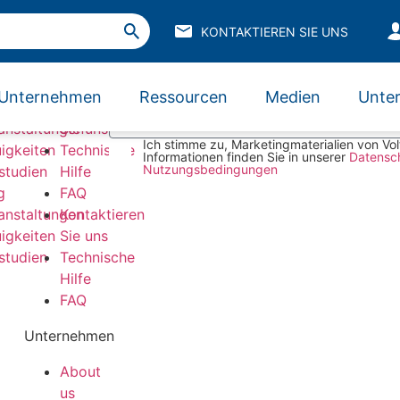
alDrive Small Pulley Cer
KONTAKTIEREN SIE UNS
Unterstützung
Jetzt für unseren Newsletter anmelden
Unternehmen
Ressourcen
Medien
Unter
g
Kontaktieren
anstaltungen
Sie uns
wendungen
wendungen
 finden
Ist Ihr Problem einzigartig?
Lassen Sie uns gemeinsam eine Lösung finden
Fordern Sie uns heraus
Kontaktieren Sie uns
Ich stimme zu, Marketingmaterialien von Volt
igkeiten
Technische
Informationen finden Sie in unserer
Datensc
Nutzungsbedingungen
lstudien
Hilfe
g
FAQ
anstaltungen
Kontaktieren
igkeiten
Sie uns
lstudien
Technische
Hilfe
FAQ
Unternehmen
About
us