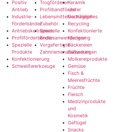
Positiv
Trogförderer
Keramik
Antrieb
Profilbandförderer
und
Industrie-
Lebensmittelverträgliches
Dachziegel
Förderbänder
Zubehör
Recycling
Antriebskeilriemen
Spezielle
Konfektionierte
Profilförderbänder
Endlosanwendungen
Förderung
Spezielle
Vorgefertigte
Bäckereien
Produkte
Zahnriemenanwendungen
Süßwaren
Konfektionierung
Molkereiprodukte
Schweißwerkzeuge
Gemüse
Fisch &
Meeresfrüchte
Früchte
Fleisch
Medizinprodukte
und
Kosmetik
Geflügel
Snacks