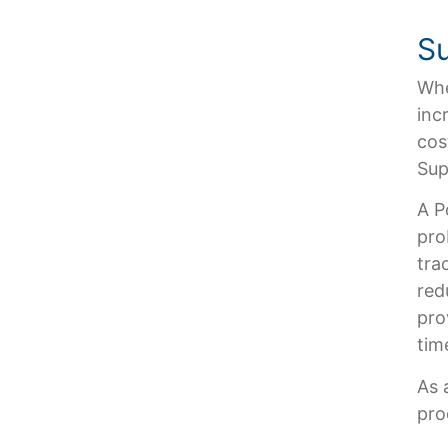
Su
Whe
inc
cos
Sup
A P
pro
tra
red
pro
tim
As 
pro