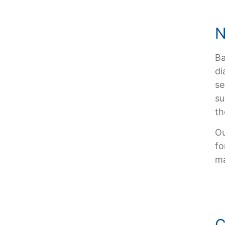
N
Ba
di
se
su
th
Ou
fo
ma
C