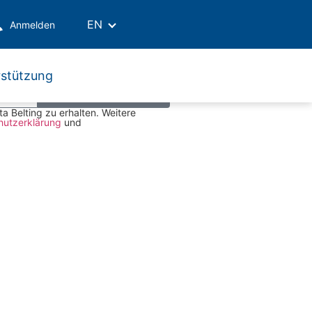
amics Horizontal
EN
Anmelden
stützung
Abonnieren
a Belting zu erhalten. Weitere
hutzerklärung
und