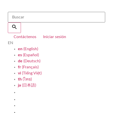
Contáctenos
Iniciar sesión
EN
en
(English)
es
(Español)
de
(Deutsch)
fr
(Français)
vi
(Tiếng Việt)
th
(ไทย)
ja
(日本語)