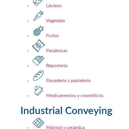
Lácteos​
Vegetales
Frutas​
Pasabocas
Repostería​
Panadería y pastelería​
Medicamentos y cosméticos​
Industrial Conveying
Mármol y cerámica