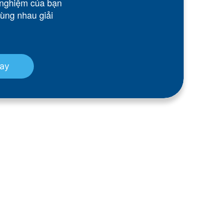
 nghiệm của bạn
cùng nhau giải
gay