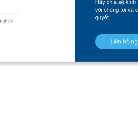
Hãy chia sẻ kinh
với chúng tôi và 
quyết.
 nghiệp
Liên hệ n