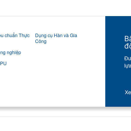
iêu chuẩn Thực
Dụng cụ Hàn và Gia
B
Công
đ
ông nghiệp
Đư
e PU
lự
X