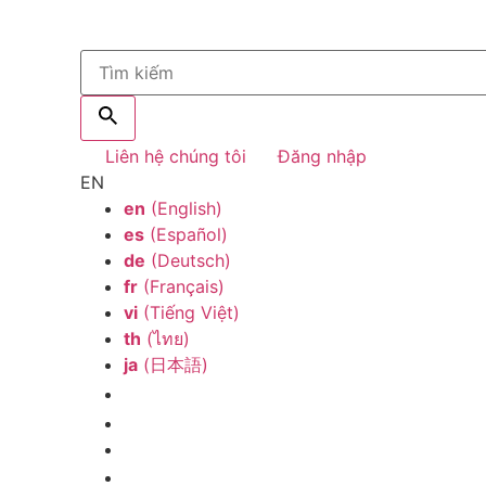
Liên hệ chúng tôi
Đăng nhập
EN
en
(English)
es
(Español)
de
(Deutsch)
fr
(Français)
vi
(Tiếng Việt)
th
(ไทย)
ja
(日本語)