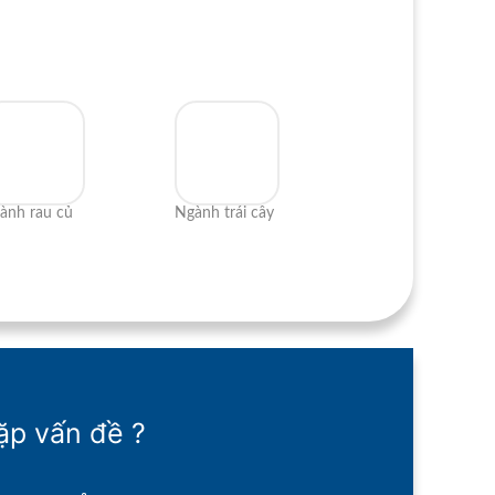
ành rau củ
Ngành trái cây
ặp vấn đề ?