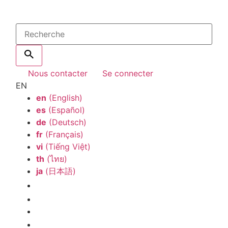
Nous contacter
Se connecter
EN
en
(English)
es
(Español)
de
(Deutsch)
fr
(Français)
vi
(Tiếng Việt)
th
(ไทย)
ja
(日本語)