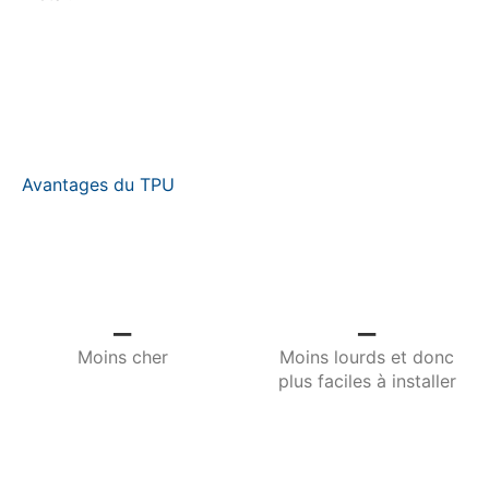
Brochure des accessoires pour le secteur
alimentaire
Avantages du TPU
_
_
Moins cher
Moins lourds et donc
plus faciles à installer