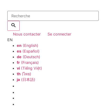
Nous contacter
Se connecter
EN
en
(English)
es
(Español)
de
(Deutsch)
fr
(Français)
vi
(Tiếng Việt)
th
(ไทย)
ja
(日本語)