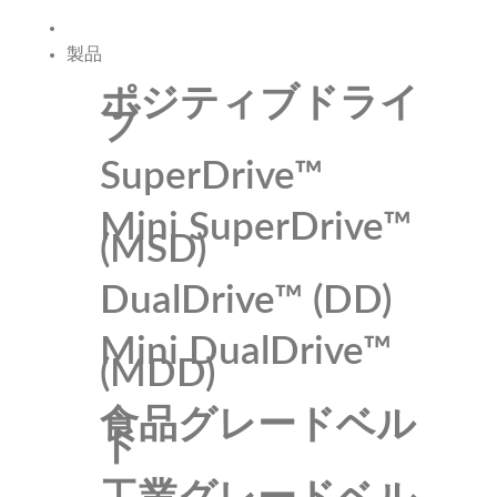
製品
ポジティブドライ
ブ
SuperDrive™
Mini SuperDrive™
(MSD)
DualDrive™ (DD)
Mini DualDrive™
(MDD)
食品グレードベル
ト