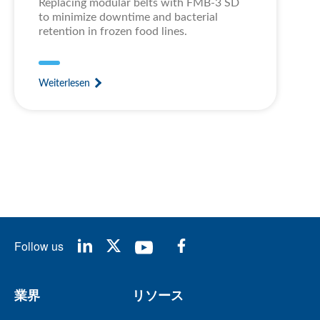
Replacing modular belts with FMB-3 SD
to minimize downtime and bacterial
retention in frozen food lines.
Weiterlesen
Follow us
業界
リソース