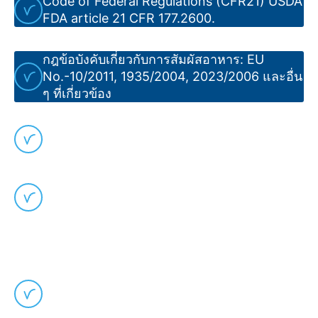
Code of Federal Regulations (CFR21) USDA
FDA article 21 CFR 177.2600.
กฎข้อบังคับเกี่ยวกับการสัมผัสอาหาร: EU
No.-10/2011, 1935/2004, 2023/2006 และอื่น
ๆ ที่เกี่ยวข้อง
กฎข้อบังคับของยุโรปและเยอรมัน BfR XXI
ทำตามมาตรฐานการวิเคราะห์อันตรายและการ
ควบคุมจุดวิกฤต หรือ HACCP
Volta Belting เป็นสมาชิกขององค์กรเศรษฐศาสตร์
อุตสาหกรรม:
องค์กรในสหภาพยุโรป (EHEDG) – ดูเพิ่มเติมที่
Guideline หน้า 43