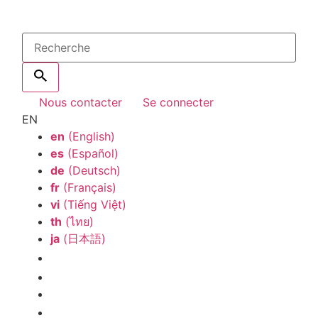
Nous contacter
Se connecter
EN
en
(English)
es
(Español)
de
(Deutsch)
fr
(Français)
vi
(Tiếng Việt)
th
(ไทย)
ja
(日本語)