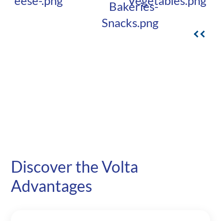
png
Cheese-.png
Vegetables.png
Bakeries-
Snacks.png
Discover the Volta
Advantages