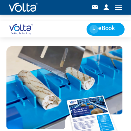
test
eBook