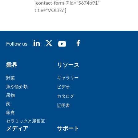
[contact-form-7 id="5674b91"
title="VOLTA"]
Follow us
業界
リソース
ギャラリー
野菜
魚や魚介類
ビデオ
果物
カタログ
肉
証明書
家禽
セラミックと屋根瓦
メディア
サポート