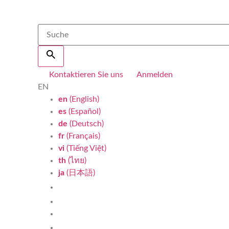
Kontaktieren Sie uns
Anmelden
EN
en
(English)
es
(Español)
de
(Deutsch)
fr
(Français)
vi
(Tiếng Việt)
th
(ไทย)
ja
(日本語)