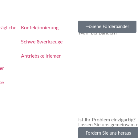
Positive Antrieb
Siehe Förderbänder
rägliche
Konfektionierung
Weltweit die beste
Wahl bei Bändern
Schweißwerkzeuge
Antriebskeilriemen
er
te
Ist Ihr Problem einzigartig?
Lassen Sie uns gemeinsam e
Fordern Sie uns heraus