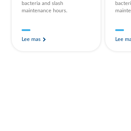
bacteria and slash
bacter
maintenance hours.
mainte
Lee mas
Lee m