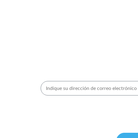
Inscríbase en nuestros 
ros
Acepto recibir material de mercadeo de Volta 
obtener más información consulte nuestra
Po
y los
Términos de uso
.