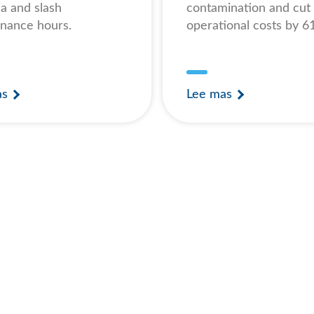
ia and slash
contamination and cut
nance hours.
operational costs by 
as
Lee mas