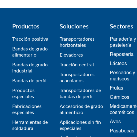
Productos
Soluciones
Sectores
Panadería y
Tracción positiva
Transportadores
pastelería
horizontales
Bandas de grado
Repostería
alimentario
Elevadores
Lácteos
Bandas de grado
Tracción central
industrial
Pescados y
Transportadores
mariscos
Bandas de perfil
acanalados
Frutas
Productos
Transportadores de
Cárnicos
especiales
bandas de perfil
Medicament
Fabricaciones
Accesorios de grado
cosméticos
especiales
alimenticio
Aves
Herramientas de
Aplicaciones sin fin
soldadura
especiales
Pasabocas