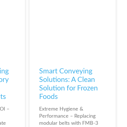
ing
Smart Conveying
ory
Solutions: A Clean
Solution for Frozen
ts
Foods
OI –
Extreme Hygiene &
Performance – Replacing
ate
modular belts with FMB-3