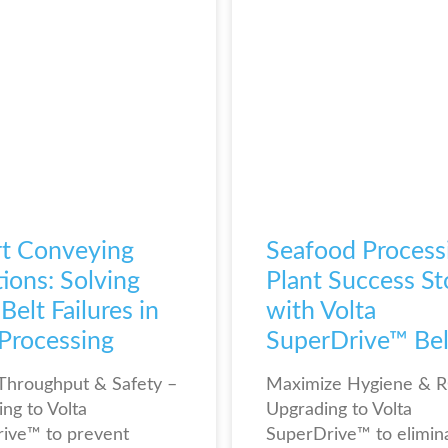
t Conveying
Seafood Process
ions: Solving
Plant Success St
elt Failures in
with Volta
 Processing
SuperDrive™ Bel
Throughput & Safety –
Maximize Hygiene & R
ing to Volta
Upgrading to Volta
ive™ to prevent
SuperDrive™ to elimin