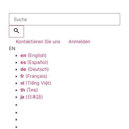
Kontaktieren Sie uns
Anmelden
EN
en
(English)
es
(Español)
de
(Deutsch)
fr
(Français)
vi
(Tiếng Việt)
th
(ไทย)
ja
(日本語)