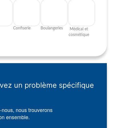
Confiserie​
Boulangeries​
Médical et
cosmétique​
vez un problème spécifique
-nous, nous trouverons
ion ensemble.