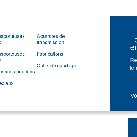
nsporteuses
Courroies de
L
s
transmission
e
nsporteuses
Fabrications
Re
s
Outils de soudage
le 
rfaces profilées
éciaux
Vo