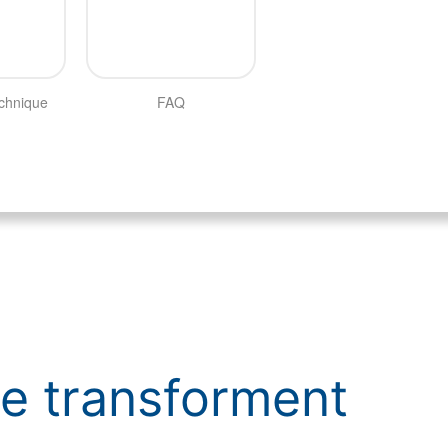
echnique
FAQ
se transforment