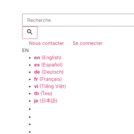
Nous contacter
Se connecter
EN
en
(English)
es
(Español)
de
(Deutsch)
fr
(Français)
vi
(Tiếng Việt)
th
(ไทย)
ja
(日本語)