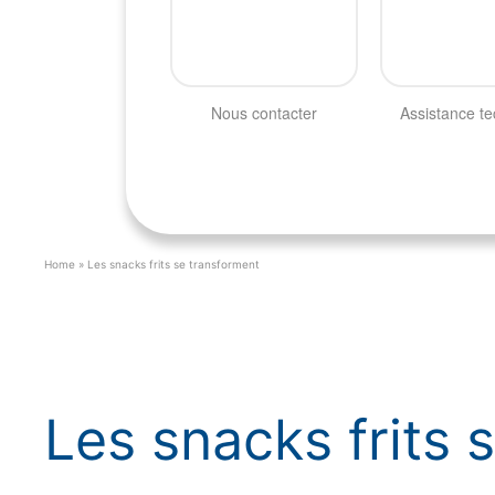
Nous contacter
Assistance t
Home
»
Les snacks frits se transforment
Les snacks frits 