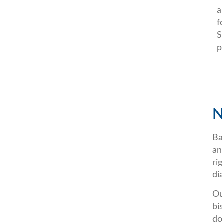
a
f
S
p
N
Ba
an
ri
di
Ou
bi
do