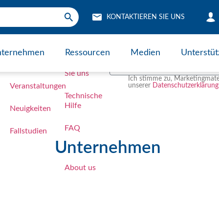
dewalls Sleeves
KONTAKTIEREN SIE UNS
rcen
Medien
Unterstützung
Jetzt für uns
ternehmen
Ressourcen
Medien
Unterstüt
Blog
Kontaktieren
Sie uns
dungen
dungen
lem einzigartig?
g finden
e uns heraus
Ist Ihr Problem einzigartig?
Lassen Sie uns gemeinsam eine Lösung finden
Fordern Sie uns heraus
Kontaktieren Sie uns
Ich stimme zu, Marketingmateri
Veranstaltungen
unserer
Datenschutzerklärung
Technische
Hilfe
Neuigkeiten
FAQ
Fallstudien
Unternehmen
About us