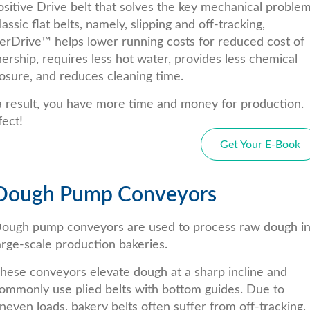
ositive Drive belt that solves the key mechanical proble
lassic flat belts, namely, slipping and off-tracking,
erDrive™ helps lower running costs for reduced cost of
ership, requires less hot water, provides less chemical
osure, and reduces cleaning time.
a result, you have more time and money for production.
fect!
Get Your E-Book
Dough Pump Conveyors
ough pump conveyors are used to process raw dough i
arge-scale production bakeries.
hese conveyors elevate dough at a sharp incline and
ommonly use plied belts with bottom guides. Due to
neven loads, bakery belts often suffer from off-tracking,