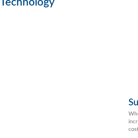
Technology
Su
Whe
inc
cos