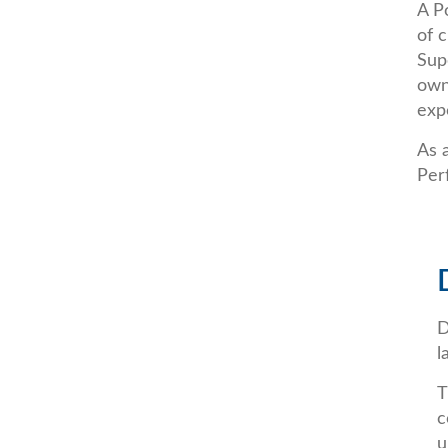
A P
of c
Sup
own
exp
As 
Per
D
l
T
c
u