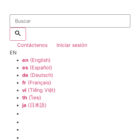
Contáctenos
Iniciar sesión
EN
en
(English)
es
(Español)
de
(Deutsch)
fr
(Français)
vi
(Tiếng Việt)
th
(ไทย)
ja
(日本語)