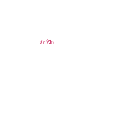
สัตว์ปีก