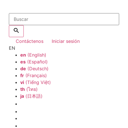
Contáctenos
Iniciar sesión
EN
en
(English)
es
(Español)
de
(Deutsch)
fr
(Français)
vi
(Tiếng Việt)
th
(ไทย)
ja
(日本語)