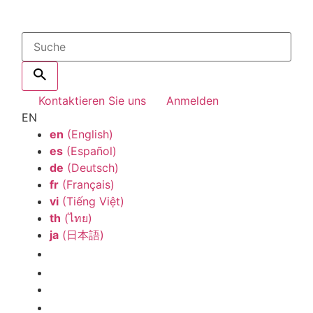
Kontaktieren Sie uns
Anmelden
EN
en
(English)
es
(Español)
de
(Deutsch)
fr
(Français)
vi
(Tiếng Việt)
th
(ไทย)
ja
(日本語)