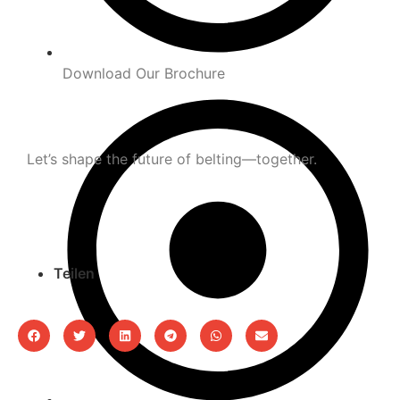
Download Our Brochure
Let’s shape the future of belting—together.
Teilen