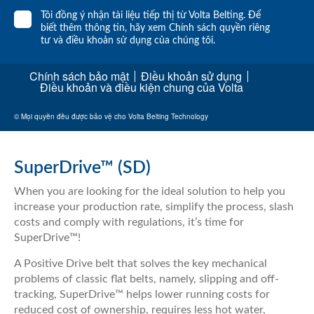
Tôi đồng ý nhận tài liệu tiếp thị từ Volta Belting. Để
biết thêm thông tin,
hãy xem Chính sách quyền riêng
tư
và
điều khoản sử dụng của chúng tôi.
Chính sách bảo mật
Điều khoản sử dụng
Điều khoản và điều kiện chung của Volta
© Mọi quyền đều được bảo vệ cho Volta Belting Technology
SuperDrive™ (SD)
When you are looking for the ideal solution to help you
increase your production rate, simplify the process, slash
costs and comply with regulations, it’s time for
SuperDrive™!
A Positive Drive belt that solves the key mechanical
problems of classic flat belts, namely, slipping and off-
tracking, SuperDrive™ helps lower running costs for
reduced cost of ownership, requires less hot water,