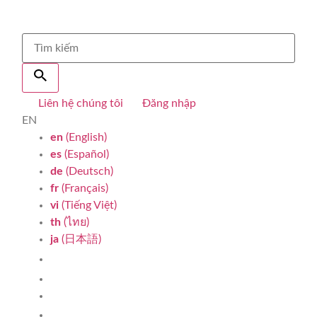
Liên hệ chúng tôi
Đăng nhập
EN
en
(English)
es
(Español)
de
(Deutsch)
fr
(Français)
vi
(Tiếng Việt)
th
(ไทย)
ja
(日本語)